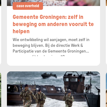
case overheid
Gemeente Groningen: zelf in
beweging om anderen vooruit te
helpen
Wie ontwikkeling wil aanjagen, moet zelf in
beweging blijven. Bij de directie Werk &
Participatie van de Gemeente Groningen
nemen ze dit heel serieus. “Onze core
business is inwoners helpen om hun
talenten te ontwikkelen. Dat lukt ons beter
als we onze eigen talenten optimaal
benutten.”