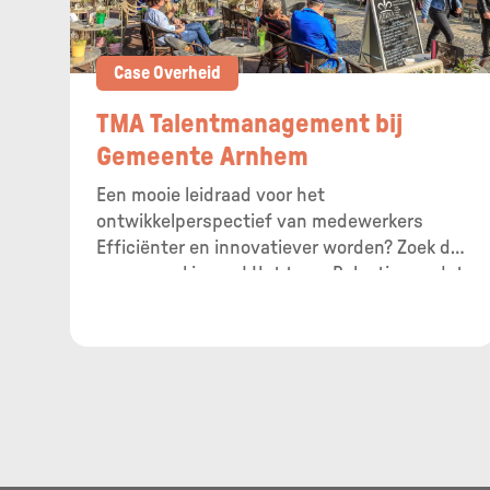
Case Overheid
TMA Talentmanagement bij
Gemeente Arnhem
Een mooie leidraad voor het
ontwikkelperspectief van medewerkers
Efficiënter en innovatiever worden? Zoek de
samenwerking op! Het team Belastingen dat
al voor de gemeenten Arnhem en Renkum
werkt, werkt vanaf dit jaar ook samen met
de gemeente Rheden.