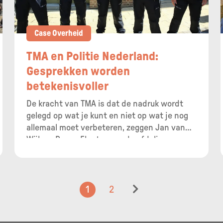
Case Overheid
TMA en Politie Nederland:
Gesprekken worden
betekenisvoller
De kracht van TMA is dat de nadruk wordt
gelegd op wat je kunt en niet op wat je nog
allemaal moet verbeteren, zeggen Jan van
Wijk en Peggy Flenter van de afdeling
personeelszaken bij Politie Nederland. ‘Dat is
een verschil met functioneringsgesprekken.
Die gaan vaak voornamelijk over
verbeterpunten.’
1
2