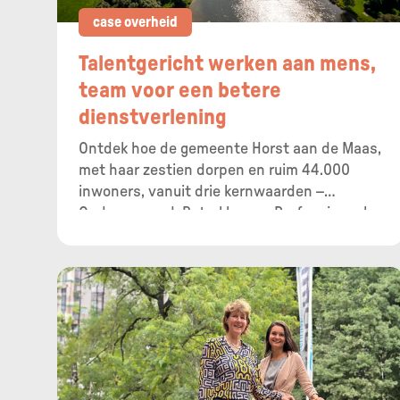
case overheid
Talentgericht werken aan mens,
team voor een betere
dienstverlening
Ontdek hoe de gemeente Horst aan de Maas,
met haar zestien dorpen en ruim 44.000
inwoners, vanuit drie kernwaarden –
Ondernemend, Betrokken en Professioneel –
medewerkers helpt groeien met de TMA-
methode. Horst aan de Maas staat niet
alleen bekend als agrarisch platteland, maar
ook als een organisatie waar hard gewerkt
wordt én plezier wordt gemaakt, binnen én
buiten het gemeentehuis .