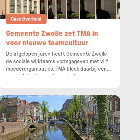
Case Overheid
Gemeente Zwolle zet TMA in
voor nieuwe teamcultuur
De afgelopen jaren heeft Gemeente Zwolle
de sociale wijkteams vormgegeven met vijf
moederorganisaties. TMA bleek daarbij een
geweldig instrument voor het vormen van
een nieuwe teamcultuur.