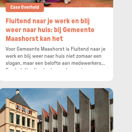
Case Overheid
Fluitend naar je werk en blij
weer naar huis: bij Gemeente
Maashorst kan het
Voor Gemeente Maashorst is Fluitend naar je
werk en blij weer naar huis niet zomaar een
slogan, maar een belofte aan medewerkers.
Een belofte die staat voor de manier waarop
de mensen binnen de organisatie met elkaar
samenwerken, groeien en impact maken. Hoe
de nieuwe gemeente die belofte waarmaakt?
Door ruimte te geven aan talentontwikkeling!