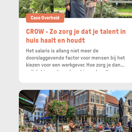
Case Overheid
CROW - Zo zorg je dat je talent in
huis haalt en houdt
Het salaris is allang niet meer de
doorslaggevende factor voor mensen bij het
kiezen voor een werkgever. Hoe zorg je dan
wél dat je medewerkers binnenhoudt en
nieuw talent binnenhaalt? Door te luisteren
en te focussen op talentontwikkeling, weten
ze bij kennisplatform CROW. We delen hoe ze
bij deze stichting medewerkers inspireren
en uitdagen. Plus: hun 5 beste tips om een
tool voor talentontwikkeling te kiezen en in
te zetten.