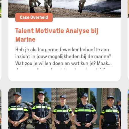
Case Overheid
Talent Motivatie Analyse bij
Marine
Heb je als burgermedewerker behoefte aan
inzicht in jouw mogelijkheden bij de marine?
Wat zou je willen doen en wat kun je? Maak
dan een afspraak met Loopbaanbegeleiding
Burgerpersoneel CZSK voor een
loopbaangesprek. 1 van de tools die zij
gebruiken is een Talent Motivatie Analyse
(TMA). Hiermee krijg je inzicht in jouw
drijfveren en wat jou precies beweegt.
Inmiddels hebben al zo’n 200 medewerkers
een TMA gedaan.