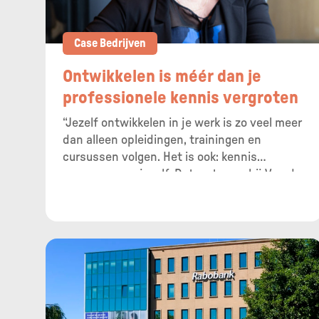
Case Bedrijven
Ontwikkelen is méér dan je
professionele kennis vergroten
“Jezelf ontwikkelen in je werk is zo veel meer
dan alleen opleidingen, trainingen en
cursussen volgen. Het is ook: kennis
vergaren over jezelf. Dat weten ze bij Van der
Hilst Communicatie als geen ander en
daarom zetten ze hier de TMA Methode op
hun eigen wijze in.”