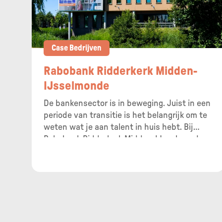
Case Bedrijven
Rabobank Ridderkerk Midden-
IJsselmonde
De bankensector is in beweging. Juist in een
periode van transitie is het belangrijk om te
weten wat je aan talent in huis hebt. Bij
Rabobank Ridderkerk Midden-IJsselmonde
gebruiken ze de TMA Methode om hun
mensen – van directie tot medewerker –
vleugels te geven. Binnen, maar ook buiten
de organisatie.