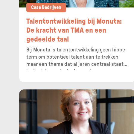
Case Bedrijven
Talentontwikkeling bij Monuta:
De kracht van TMA en een
gedeelde taal
Bij Monuta is talentontwikkeling geen hippe
term om potentieel talent aan te trekken,
maar een thema dat al jaren centraal staat
in de visie en strategie van de
uitvaartorganisatie en -verzekeraar. HR-
manager Daphne Beerepoot deelt haar
ervaring op het gebied van
talentmanagement binnen de organisatie op
ons klantevent op 15 april en vertelt er
hieronder vast wat meer over.