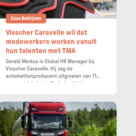
Case Bedrijven
Visscher Caravelle wil dat
medewerkers werken vanuit
hun talenten met TMA
Gerald Merkus is Global HR Manager bij
Visscher Caravelle. Hij zag de
automattenproducent uitgroeien van 11
personeelsleden in Nederland tot een
internationale speler met meer dan 1.300
medewerkers. De ontwikkeling van
medewerkers staat bij Visscher Caravelle
hoog in het vaandel.