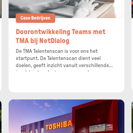
Case Bedrijven
Doorontwikkeling Teams met
TMA bij NetDialog
De TMA Talentenscan is voor ons het
startpunt. De Talentenscan dient veel
doelen, geeft inzicht vanuit verschillende
invalshoeken, laat mensen accelereren en
geeft veel energie. Kortom: gemotiveerde
medewerkers.