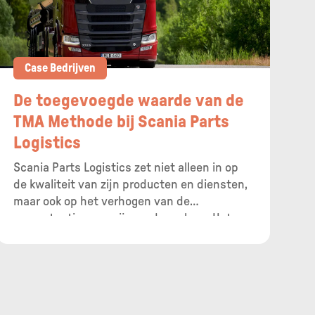
Case Bedrijven
De toegevoegde waarde van de
TMA Methode bij Scania Parts
Logistics
Scania Parts Logistics zet niet alleen in op
de kwaliteit van zijn producten en diensten,
maar ook op het verhogen van de
competenties van zijn medewerkers. Het
zeer uitgebreid aanbod aan trainingen voor
leidinggevenden draaide op volle toeren,
maar al deze inspanningen misten één
gemeenschappelijke ‘paraplu’. Het bedrijf
leerde via Acerta Consult de TMA Methode