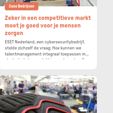
Case Bedrijven
Zeker in een competitieve markt
moet je goed voor je mensen
zorgen
ESET Nederland, een cybersecuritybedrijf,
stelde zichzelf de vraag: Hoe kunnen we
talentmanagement integraal toepassen met
als doel vitale en gelukkige medewerkers?