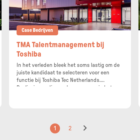
Case Bedrijven
TMA Talentmanagement bij
Toshiba
In het verleden bleek het soms lastig om de
juiste kandidaat te selecteren voor een
functie bij Toshiba Tec Netherlands.
Beslissingen die werden genomen in het
aannameproces bleken achteraf niet altijd
de juiste te zijn geweest, met als gevolg dat
de organisatie te maken had met een hogere
uitstroom dan gewenst.
1
2