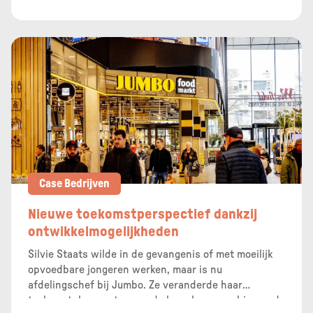
werken samen in het kader van persoonlijke
talentontwikkeling en daarbij wordt onder andere
gebruik gemaakt van de TMA methodiek. Hoe ervaren
jullie deze methode?
Case Bedrijven
Nieuwe toekomstperspectief dankzij
ontwikkelmogelijkheden
Silvie Staats wilde in de gevangenis of met moeilijk
opvoedbare jongeren werken, maar is nu
afdelingschef bij Jumbo. Ze veranderde haar
toekomstplannen toen ze de kans kreeg om binnen de