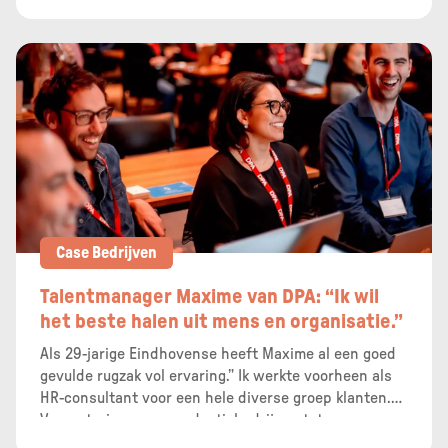
supermarktketen opleidingen te volgen en door te
groeien.
Case Bedrijven
Talentmanager Maxime van DPA: “Ik wil
het beste halen uit mens en organisatie.”
Als 29-jarige Eindhovense heeft Maxime al een goed
gevulde rugzak vol ervaring.” Ik werkte voorheen als
HR-consultant voor een hele diverse groep klanten.
Van notarissen en productiebedrijven tot
bouwbedrijven. Ik gaf HR-advies in de breedste zin