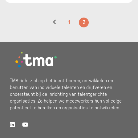
van het woord: kleine HR-vraagstukken,
verzuimbegeleiding, maar ook grote
verbetertrajecten.
1
2
Footer
TMA richt zich op het identificeren, ontwikkelen en
benutten van individuele talenten en drijfveren en
ondersteunt bij de inrichting van talentgerichte
organisaties. Zo helpen we medewerkers hun volledige
potentieel te bereiken en organisaties te ontwikkelen.