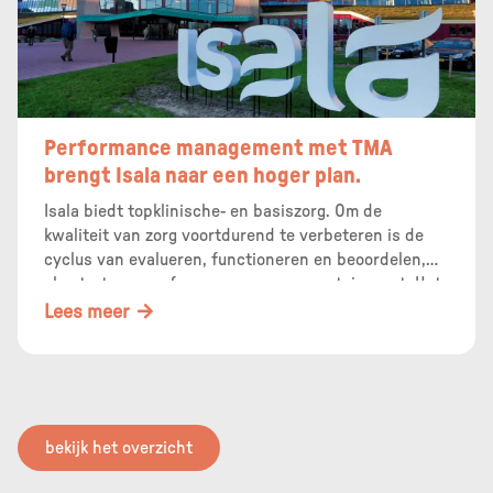
Performance management met TMA
brengt Isala naar een hoger plan.
Isala biedt topklinische- en basiszorg. Om de
kwaliteit van zorg voortdurend te verbeteren is de
cyclus van evalueren, functioneren en beoordelen,
als start van performance management, ingezet. Het
begint zodra iemand in dienst komt.
Lees meer
bekijk het overzicht