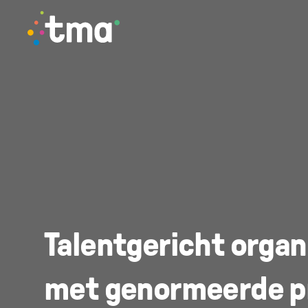
TMA - Unieke talenten vinden en (ver)binden
Talentgericht organ
met genormeerde p