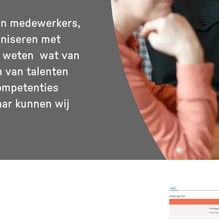
en medewerkers,
aniseren met
s weten wat van
h van talenten
ompetenties
aar kunnen wij