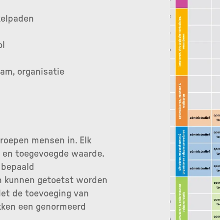
kelpaden
ol
eam, organisatie
groepen mensen in. Elk
 en toegevoegde waarde.
 bepaald
n kunnen getoetst worden
et de toevoeging van
ikken een genormeerd