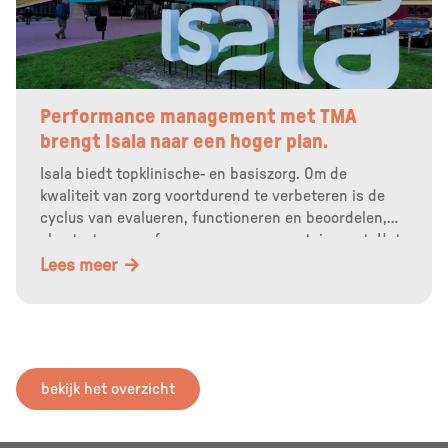
Performance management met TMA
brengt Isala naar een hoger plan.
Isala biedt topklinische- en basiszorg. Om de
kwaliteit van zorg voortdurend te verbeteren is de
cyclus van evalueren, functioneren en beoordelen,
als start van performance management, ingezet. Het
begint zodra iemand in dienst komt.
Lees meer
bekijk het overzicht