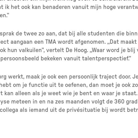
at ik het ook kan benaderen vanuit mijn hoge verantw
en.”
sprak de twee zo aan, dat bij alle studenten die bin
raject aangaan een TMA wordt afgenomen. ,,Dat maak
ok hun valkuilen”, vertelt De Hoog. ,,Waar word je bl
n persoonsbeeld bekeken vanuit talentperspectief.”
 zorg werkt, maak je ook een persoonlijk traject door. J
ebt om je functie uit te oefenen, dan moet je ook zor
kan alleen als je weet wie je bent en waar je staat. 
lyse meteen in en na zes maanden volgt de 360 grad
ollega als iemand uit de privésituatie bij wordt betr