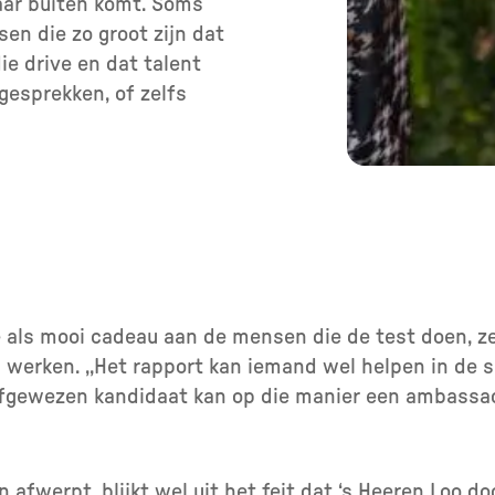
naar buiten komt. Soms
sen die zo groot zijn dat
ie drive en dat talent
gesprekken, of zelfs
als mooi cadeau aan de mensen die de test doen, zelf
n werken. ,,Het rapport kan iemand wel helpen in de 
fgewezen kandidaat kan op die manier een ambassad
 afwerpt, blijkt wel uit het feit dat ‘s Heeren Loo do