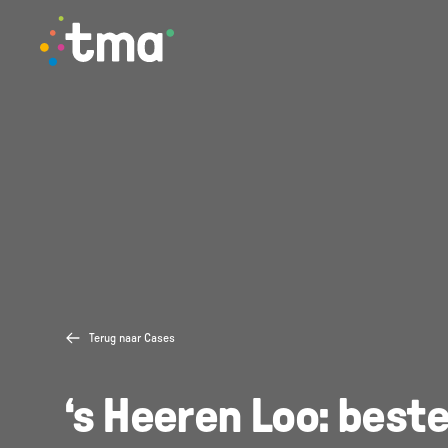
TMA - Unieke talenten vinden en (ver)binden
Terug naar Cases
‘s Heeren Loo: best