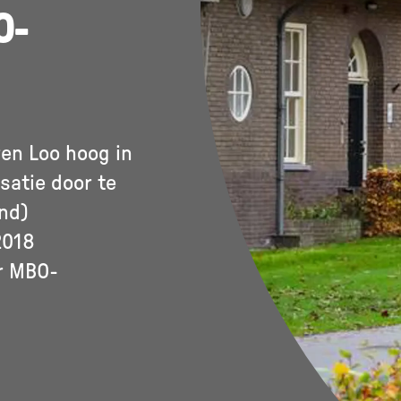
O-
ren Loo hoog in
satie door te
nd)
2018
or MBO-