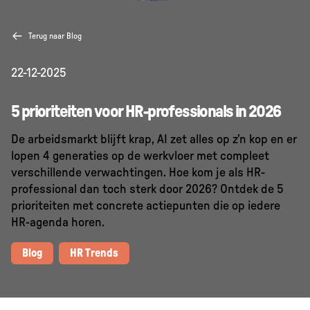
Terug naar Blog
22-12-2025
5 prioriteiten voor HR-professionals in 2026
De arbeidsmarkt blijft krap, AI zet alles op z’n kop en er
lopen 4 generaties op de werkvloer met compleet
verschillende verwachtingen. Hoe kom je als HR-
professional dan toch sterk door 2026? Ontdek de 5
prioriteiten met concrete actiepunten die op iedere
HR-agenda horen.
Blog
HR Trends