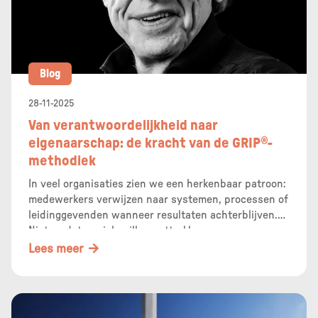
Blog
28-11-2025
Van verantwoordelijkheid naar
eigenaarschap: de kracht van de GRIP®-
methodiek
In veel organisaties zien we een herkenbaar patroon:
medewerkers verwijzen naar systemen, processen of
leidinggevenden wanneer resultaten achterblijven.
Niet omdat ze zich willen onttrekken aan
verantwoordelijkheid, maar omdat de dagelijkse
Lees meer
dynamiek makkelijk afleidt van de vraag die er
werkelijk toe doet: Welke invloed heb ik zelf?