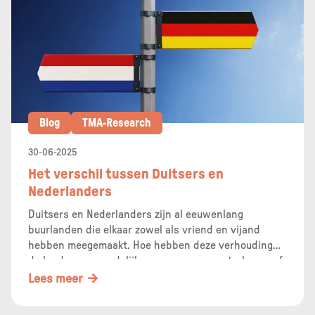
Blog
TMA-Research
30-06-2025
Het verschil tussen Duitsers en
Nederlanders
Duitsers en Nederlanders zijn al eeuwenlang
buurlanden die elkaar zowel als vriend en vijand
hebben meegemaakt. Hoe hebben deze verhoudingen
de landen gevormd, lijken we op onze oosterburen of
zijn we juist heel verschillend? TMA onderzocht het!
Lees meer