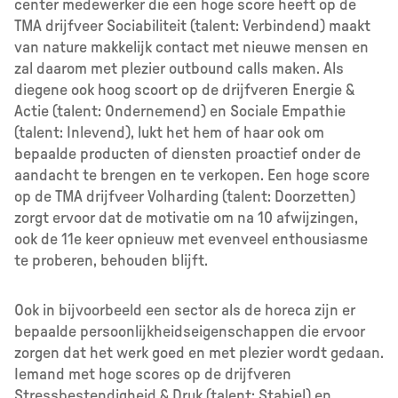
center medewerker die een hoge score heeft op de
TMA drijfveer Sociabiliteit (talent: Verbindend) maakt
van nature makkelijk contact met nieuwe mensen en
zal daarom met plezier outbound calls maken. Als
diegene ook hoog scoort op de drijfveren Energie &
Actie (talent: Ondernemend) en Sociale Empathie
(talent: Inlevend), lukt het hem of haar ook om
bepaalde producten of diensten proactief onder de
aandacht te brengen en te verkopen. Een hoge score
op de TMA drijfveer Volharding (talent: Doorzetten)
zorgt ervoor dat de motivatie om na 10 afwijzingen,
ook de 11e keer opnieuw met evenveel enthousiasme
te proberen, behouden blijft.
Ook in bijvoorbeeld een sector als de horeca zijn er
bepaalde persoonlijkheidseigenschappen die ervoor
zorgen dat het werk goed en met plezier wordt gedaan.
Iemand met hoge scores op de drijfveren
Stressbestendigheid & Druk (talent: Stabiel) en