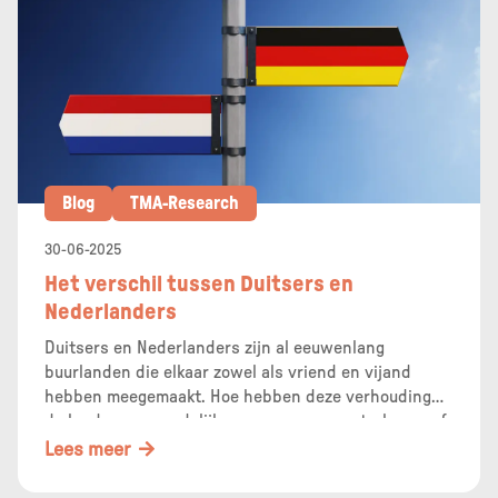
Blog
TMA-Research
30-06-2025
Het verschil tussen Duitsers en
Nederlanders
Duitsers en Nederlanders zijn al eeuwenlang
buurlanden die elkaar zowel als vriend en vijand
hebben meegemaakt. Hoe hebben deze verhoudingen
de landen gevormd, lijken we op onze oosterburen of
zijn we juist heel verschillend? TMA onderzocht het!
Lees meer