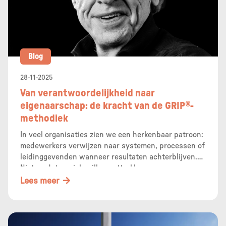
Blog
28-11-2025
Van verantwoordelijkheid naar
eigenaarschap: de kracht van de GRIP®-
methodiek
In veel organisaties zien we een herkenbaar patroon:
medewerkers verwijzen naar systemen, processen of
leidinggevenden wanneer resultaten achterblijven.
Niet omdat ze zich willen onttrekken aan
verantwoordelijkheid, maar omdat de dagelijkse
Lees meer
dynamiek makkelijk afleidt van de vraag die er
werkelijk toe doet: Welke invloed heb ik zelf?