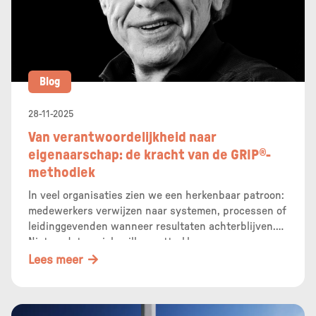
Blog
28-11-2025
Van verantwoordelijkheid naar
eigenaarschap: de kracht van de GRIP®-
methodiek
In veel organisaties zien we een herkenbaar patroon:
medewerkers verwijzen naar systemen, processen of
leidinggevenden wanneer resultaten achterblijven.
Niet omdat ze zich willen onttrekken aan
verantwoordelijkheid, maar omdat de dagelijkse
Lees meer
dynamiek makkelijk afleidt van de vraag die er
werkelijk toe doet: Welke invloed heb ik zelf?