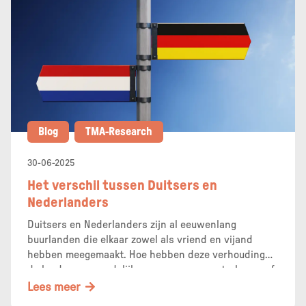
Blog
TMA-Research
30-06-2025
Het verschil tussen Duitsers en
Nederlanders
Duitsers en Nederlanders zijn al eeuwenlang
buurlanden die elkaar zowel als vriend en vijand
hebben meegemaakt. Hoe hebben deze verhoudingen
de landen gevormd, lijken we op onze oosterburen of
zijn we juist heel verschillend? TMA onderzocht het!
Lees meer